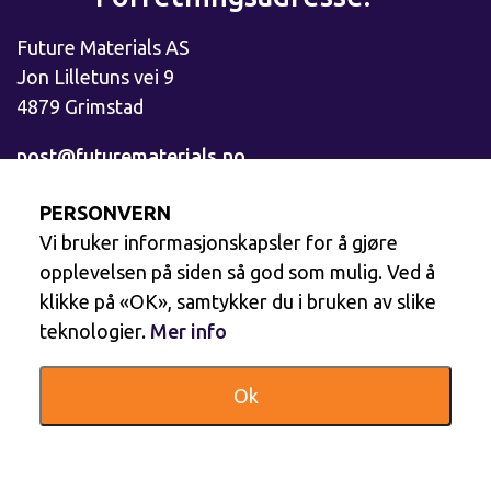
Future Materials AS
Jon Lilletuns vei 9
4879 Grimstad
post@futurematerials.no
Personvernerklæring
PERSONVERN
Vi bruker informasjonskapsler for å gjøre
Følg oss
opplevelsen på siden så god som mulig. Ved å
klikke på «OK», samtykker du i bruken av slike
Facebook
teknologier.
Mer info
Ok
LinkedIn