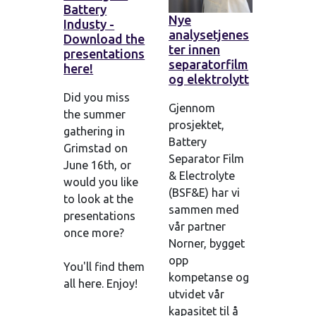
Battery
Nye
Industy -
analysetjenes
Download the
ter innen
presentations
separatorfilm
here!
og elektrolytt
Did you miss
Gjennom
the summer
prosjektet,
gathering in
Battery
Grimstad on
Separator Film
June 16th, or
& Electrolyte
would you like
(BSF&E) har vi
to look at the
sammen med
presentations
vår partner
once more?
Norner, bygget
opp
You'll find them
kompetanse og
all here. Enjoy!
utvidet vår
kapasitet til å