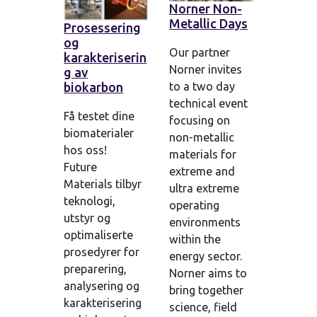
Norner Non-
Metallic Days
Prosessering
og
Our partner
karakteriserin
Norner invites
g av
biokarbon
to a two day
technical event
Få testet dine
focusing on
biomaterialer
non-metallic
hos oss!
materials for
Future
extreme and
Materials tilbyr
ultra extreme
teknologi,
operating
utstyr og
environments
optimaliserte
within the
prosedyrer for
energy sector.
preparering,
Norner aims to
analysering og
bring together
karakterisering
science, field