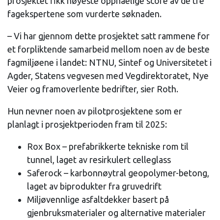
prosjektet fikk høyeste oppnåelige score av de tre
fagekspertene som vurderte søknaden.
– Vi har gjennom dette prosjektet satt rammene for
et forpliktende samarbeid mellom noen av de beste
fagmiljøene i landet: NTNU, Sintef og Universitetet i
Agder, Statens vegvesen med Vegdirektoratet, Nye
Veier og framoverlente bedrifter, sier Roth.
Hun nevner noen av pilotprosjektene som er
planlagt i prosjektperioden fram til 2025:
Rox Box – prefabrikkerte tekniske rom til
tunnel, laget av resirkulert celleglass
Saferock – karbonnøytral geopolymer-betong,
laget av biprodukter fra gruvedrift
Miljøvennlige asfaltdekker basert på
gjenbruksmaterialer og alternative materialer